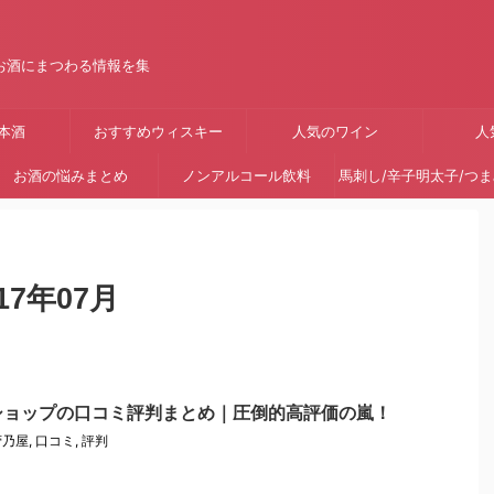
お酒にまつわる情報を集
本酒
おすすめウィスキー
人気のワイン
人
お酒の悩みまとめ
ノンアルコール飲料
馬刺し/辛子明太子/つ
7年07月
ショップの口コミ評判まとめ｜圧倒的高評価の嵐！
菅乃屋
,
口コミ
,
評判