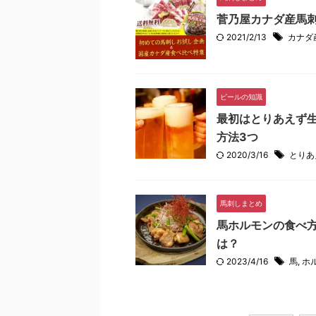
菅乃屋カナダ産馬
2021/2/13
カナダ
ビールの知識
最初はとりあえず
方法3つ
2020/3/16
とりあ
馬刺しまとめ
馬ホルモンの食べ
は？
2023/4/16
馬
,
ホ