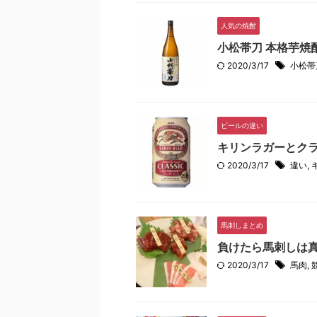
人気の焼酎
小松帯刀 本格芋焼
2020/3/17
小松帯
ビールの違い
キリンラガーとク
2020/3/17
違い
,
馬刺しまとめ
負けたら馬刺しは
2020/3/17
馬肉
,