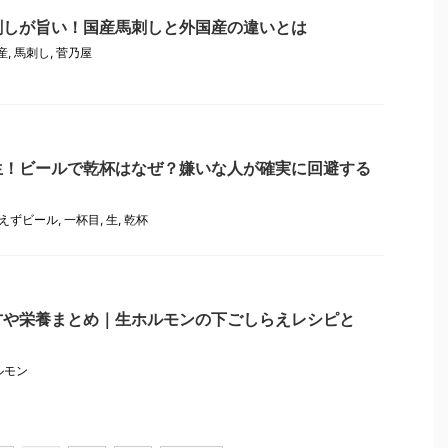
刺しが旨い！国産馬刺しと外国産の違いとは
産
,
馬刺し
,
菅乃屋
生！ビールで乾杯はなぜ？嫌いな人が確実に回避する
えずビール
,
一杯目
,
生
,
乾杯
方や栄養まとめ｜生ホルモンの下ごしらえレシピと
ルモン