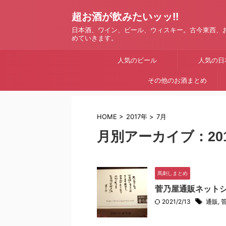
超お酒が飲みたいッッ!!
日本酒、ワイン、ビール、ウィスキー。古今東西、
めていきます。
人気のビール
人気の日
その他のお酒まとめ
HOME
>
2017年
>
7月
月別アーカイブ：201
馬刺しまとめ
菅乃屋通販ネット
2021/2/13
通販
,