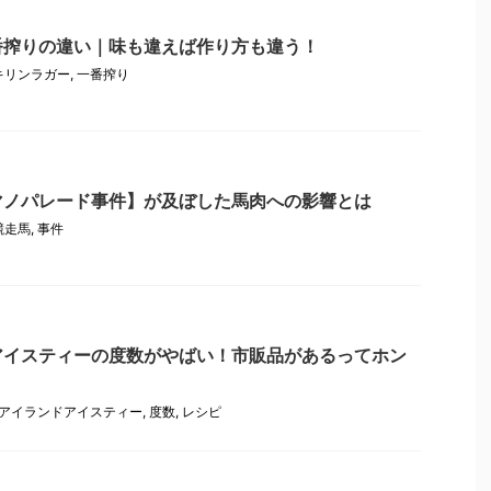
番搾りの違い｜味も違えば作り方も違う！
キリンラガー
,
一番搾り
マノパレード事件】が及ぼした馬肉への影響とは
競走馬
,
事件
アイスティーの度数がやばい！市販品があるってホン
アイランドアイスティー
,
度数
,
レシピ