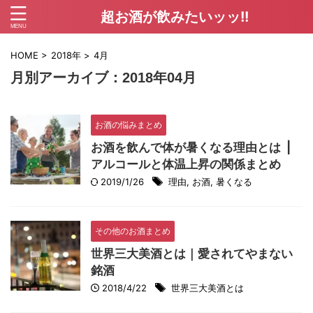
超お酒が飲みたいッッ!!
HOME
>
2018年
>
4月
月別アーカイブ：2018年04月
お酒の悩みまとめ
お酒を飲んで体が暑くなる理由とは |
アルコールと体温上昇の関係まとめ
2019/1/26
理由
,
お酒
,
暑くなる
その他のお酒まとめ
世界三大美酒とは｜愛されてやまない
銘酒
2018/4/22
世界三大美酒とは