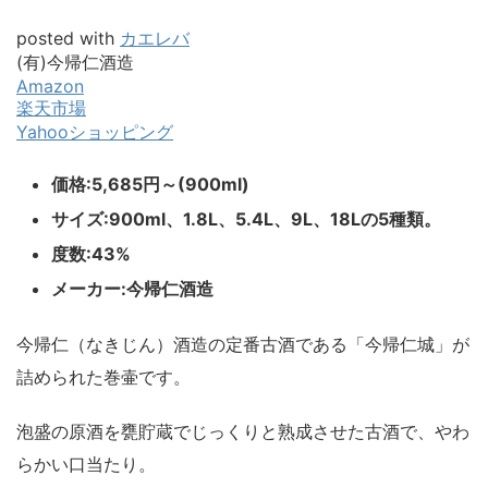
posted with
カエレバ
(有)今帰仁酒造
Amazon
楽天市場
Yahooショッピング
価格:5,685円～(900ml)
サイズ:900ml、1.8L、5.4L、9L、18Lの5種類。
度数:43%
メーカー:今帰仁酒造
今帰仁（なきじん）酒造の定番古酒である「今帰仁城」が
詰められた巻壷です。
泡盛の原酒を甕貯蔵でじっくりと熟成させた古酒で、やわ
らかい口当たり。