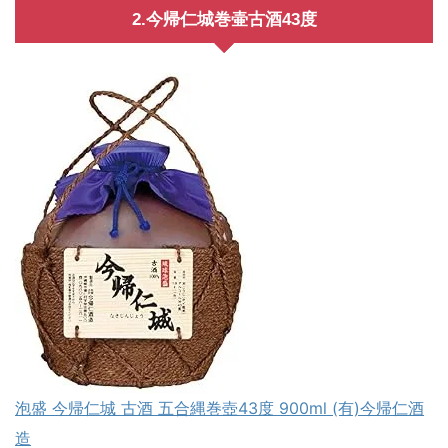
2.今帰仁城巻壷古酒43度
泡盛 今帰仁城 古酒 五合縄巻壺43度 900ml (有)今帰仁酒
造