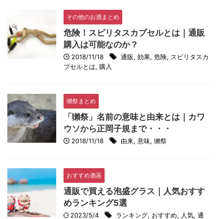
その他のお酒まとめ
危険！スピリタスカプセルとは｜通販
購入は可能なのか？
2018/11/18
通販
,
効果
,
危険
,
スピリタスカ
プセルとは
,
購入
獺祭まとめ
「獺祭」名前の意味と由来とは｜カワ
ウソから正岡子規まで・・・
2018/11/18
由来
,
意味
,
獺祭
おすすめ酒器
通販で買える泡盛グラス｜人気おすす
めランキング5選
2023/5/4
ランキング
,
おすすめ
,
人気
,
通