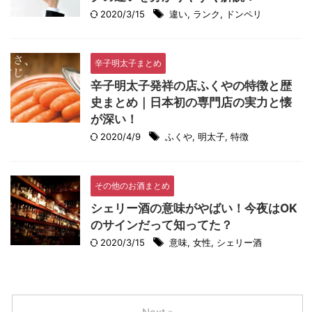
2020/3/15
違い
,
ランク
,
ドンペリ
辛子明太子まとめ
辛子明太子発祥の店ふくやの特徴と歴
史まとめ｜日本初の専門店の実力と懐
が深い！
2020/4/9
ふくや
,
明太子
,
特徴
その他のお酒まとめ
シェリー酒の意味がやばい！今夜はOK
のサインだって知ってた？
2020/3/15
意味
,
女性
,
シェリー酒