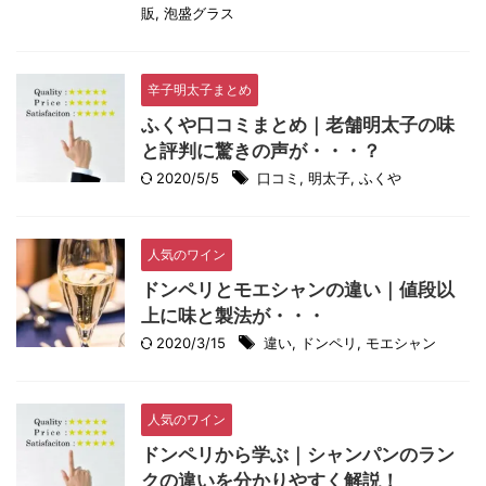
販
,
泡盛グラス
辛子明太子まとめ
ふくや口コミまとめ｜老舗明太子の味
と評判に驚きの声が・・・？
2020/5/5
口コミ
,
明太子
,
ふくや
人気のワイン
ドンペリとモエシャンの違い｜値段以
上に味と製法が・・・
2020/3/15
違い
,
ドンペリ
,
モエシャン
人気のワイン
ドンペリから学ぶ｜シャンパンのラン
クの違いを分かりやすく解説！