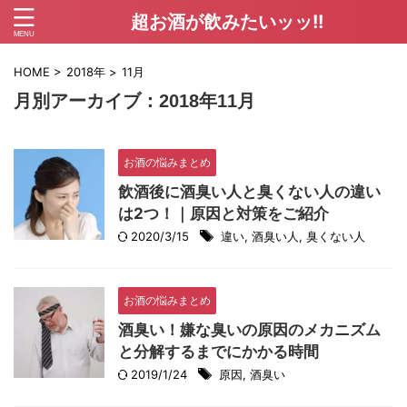
超お酒が飲みたいッッ!!
HOME
>
2018年
>
11月
月別アーカイブ：2018年11月
お酒の悩みまとめ
飲酒後に酒臭い人と臭くない人の違い
は2つ！｜原因と対策をご紹介
2020/3/15
違い
,
酒臭い人
,
臭くない人
お酒の悩みまとめ
酒臭い！嫌な臭いの原因のメカニズム
と分解するまでにかかる時間
2019/1/24
原因
,
酒臭い