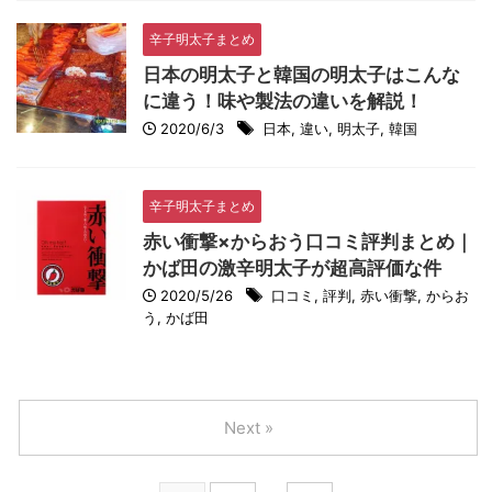
辛子明太子まとめ
日本の明太子と韓国の明太子はこんな
に違う！味や製法の違いを解説！
2020/6/3
日本
,
違い
,
明太子
,
韓国
辛子明太子まとめ
赤い衝撃×からおう口コミ評判まとめ｜
かば田の激辛明太子が超高評価な件
2020/5/26
口コミ
,
評判
,
赤い衝撃
,
からお
う
,
かば田
Next »