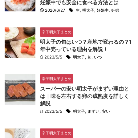
妊娠中でも安全に食べる方法とは
2020/6/27
生
,
明太子
,
妊娠中
,
妊婦
辛子明太子まとめ
明太子の旬はいつ？産地で変わるの？1
年中売っている理由を解説！
2023/5/5
明太子
,
旬
,
いつ
辛子明太子まとめ
スーパーの安い明太子がまずい理由と
は｜味を左右する卵の成熟度を詳しく
解説
2023/5/5
明太子
,
まずい
,
安い
辛子明太子まとめ