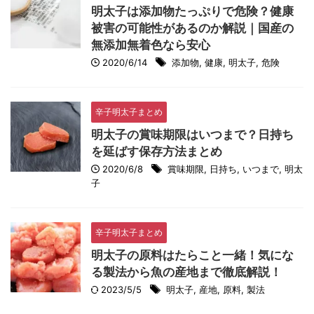
明太子は添加物たっぷりで危険？健康
被害の可能性があるのか解説｜国産の
無添加無着色なら安心
2020/6/14
添加物
,
健康
,
明太子
,
危険
辛子明太子まとめ
明太子の賞味期限はいつまで？日持ち
を延ばす保存方法まとめ
2020/6/8
賞味期限
,
日持ち
,
いつまで
,
明太
子
辛子明太子まとめ
明太子の原料はたらこと一緒！気にな
る製法から魚の産地まで徹底解説！
2023/5/5
明太子
,
産地
,
原料
,
製法