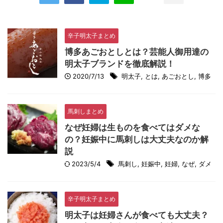
辛子明太子まとめ
博多あごおとしとは？芸能人御用達の
明太子ブランドを徹底解説！
2020/7/13
明太子
,
とは
,
あごおとし
,
博多
馬刺しまとめ
なぜ妊婦は生ものを食べてはダメな
の？妊娠中に馬刺しは大丈夫なのか解
説
2023/5/4
馬刺し
,
妊娠中
,
妊婦
,
なぜ
,
ダメ
辛子明太子まとめ
明太子は妊婦さんが食べても大丈夫？