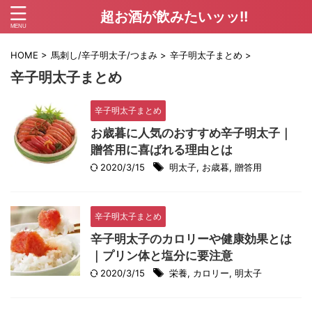
超お酒が飲みたいッッ!!
HOME
>
馬刺し/辛子明太子/つまみ
>
辛子明太子まとめ
>
辛子明太子まとめ
辛子明太子まとめ
お歳暮に人気のおすすめ辛子明太子｜
贈答用に喜ばれる理由とは
2020/3/15
明太子
,
お歳暮
,
贈答用
辛子明太子まとめ
辛子明太子のカロリーや健康効果とは
｜プリン体と塩分に要注意
2020/3/15
栄養
,
カロリー
,
明太子