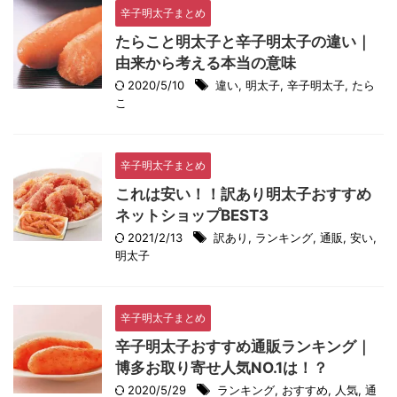
辛子明太子まとめ
たらこと明太子と辛子明太子の違い｜
由来から考える本当の意味
2020/5/10
違い
,
明太子
,
辛子明太子
,
たら
こ
辛子明太子まとめ
これは安い！！訳あり明太子おすすめ
ネットショップBEST3
2021/2/13
訳あり
,
ランキング
,
通販
,
安い
,
明太子
辛子明太子まとめ
辛子明太子おすすめ通販ランキング｜
博多お取り寄せ人気NO.1は！？
2020/5/29
ランキング
,
おすすめ
,
人気
,
通