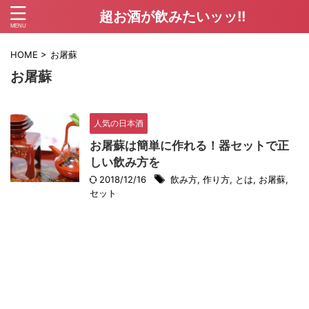
超お酒が飲みたいッッ!!
HOME
>
お屠蘇
お屠蘇
人気の日本酒
お屠蘇は簡単に作れる！器セットで正
しい飲み方を
2018/12/16
飲み方
,
作り方
,
とは
,
お屠蘇
,
セット