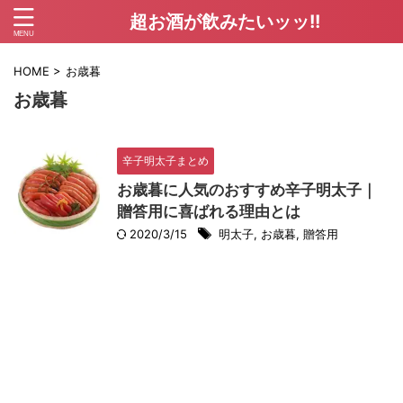
超お酒が飲みたいッッ!!
HOME
>
お歳暮
お歳暮
辛子明太子まとめ
お歳暮に人気のおすすめ辛子明太子｜
贈答用に喜ばれる理由とは
2020/3/15
明太子
,
お歳暮
,
贈答用