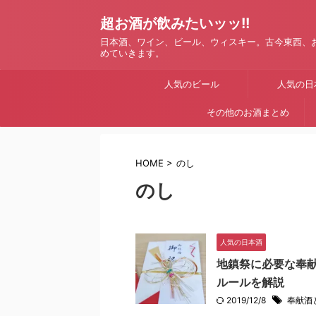
超お酒が飲みたいッッ!!
日本酒、ワイン、ビール、ウィスキー。古今東西、
めていきます。
人気のビール
人気の日
その他のお酒まとめ
HOME
>
のし
のし
人気の日本酒
地鎮祭に必要な奉
ルールを解説
2019/12/8
奉献酒