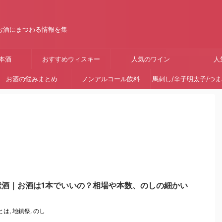
お酒にまつわる情報を集
本酒
おすすめウィスキー
人気のワイン
人
お酒の悩みまとめ
ノンアルコール飲料
馬刺し/辛子明太子/つ
献酒｜お酒は1本でいいの？相場や本数、のしの細かい
とは
,
地鎮祭
,
のし