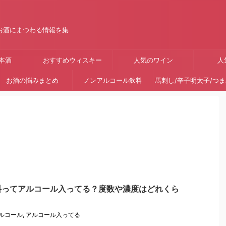
お酒にまつわる情報を集
本酒
おすすめウィスキー
人気のワイン
人
お酒の悩みまとめ
ノンアルコール飲料
馬刺し/辛子明太子/つ
料ってアルコール入ってる？度数や濃度はどれくら
ルコール
,
アルコール入ってる