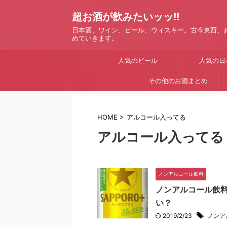
超お酒が飲みたいッッ!!
日本酒、ワイン、ビール、ウィスキー。古今東西、
めていきます。
人気のビール
人気の日
その他のお酒まとめ
HOME
>
アルコール入ってる
アルコール入ってる
ノンアルコール飲料
ノンアルコール飲
い？
2019/2/23
ノンア