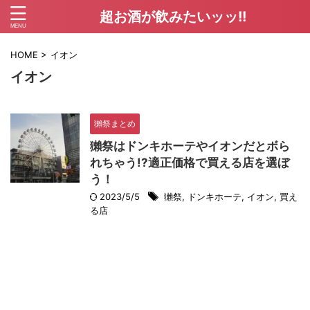
超お酒が飲みたいッッ!!
HOME
>
イオン
イオン
獺祭まとめ
獺祭はドンキホーテやイオンだとボら
れちゃう!?適正価格で買える店を選ぼ
う！
2023/5/5
獺祭
,
ドンキホーテ
,
イオン
,
買え
る店