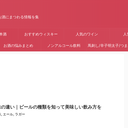
お酒にまつわる情報を集
本酒
おすすめウィスキー
人気のワイン
人
お酒の悩みまとめ
ノンアルコール飲料
馬刺し/辛子明太子/つ
味の違い｜ビールの種類を知って美味しい飲み方を
味
,
エール
,
ラガー