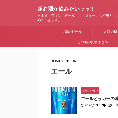
超お酒が飲みたいッッ!!
日本酒、ワイン、ビール、ウィスキー。古今東西、
めていきます。
人気のビール
人気の日
その他のお酒まとめ
HOME
>
エール
エール
ビールの違い
エールとラガーの
2020/3/15
違い
,