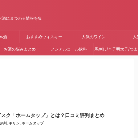
お酒にまつわる情報を集
本酒
おすすめウィスキー
人気のワイン
人
お酒の悩みまとめ
ノンアルコール飲料
馬刺し/辛子明太子/つ
ブスク「ホームタップ」とは？口コミ評判まとめ
評判
,
キリン
,
ホームタップ