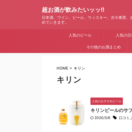
超お酒が飲みたいッッ!!
日本酒、ワイン、ビール、ウィスキー。古今東西、
めていきます。
人気のビール
人気の日
その他のお酒まとめ
HOME
>
キリン
キリン
人気のおすすめビール
キリンビールのサ
2020/3/6
口コミ
,