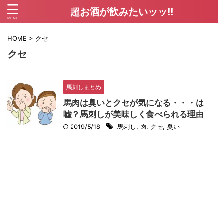
超お酒が飲みたいッッ!!
HOME
>
クセ
クセ
馬刺しまとめ
馬肉は臭いとクセが気になる・・・は
嘘？馬刺しが美味しく食べられる理由
2019/5/18
馬刺し
,
肉
,
クセ
,
臭い