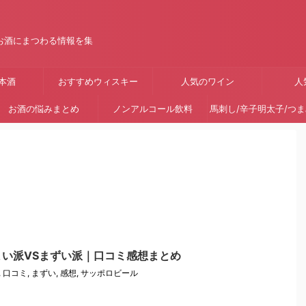
お酒にまつわる情報を集
本酒
おすすめウィスキー
人気のワイン
人
お酒の悩みまとめ
ノンアルコール飲料
馬刺し/辛子明太子/つ
い派VSまずい派｜口コミ感想まとめ
,
口コミ
,
まずい
,
感想
,
サッポロビール