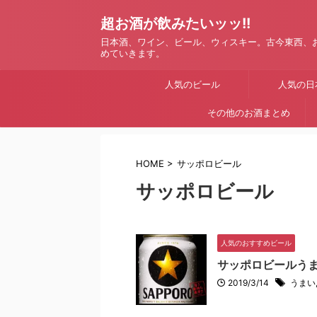
超お酒が飲みたいッッ!!
日本酒、ワイン、ビール、ウィスキー。古今東西、
めていきます。
人気のビール
人気の日
その他のお酒まとめ
HOME
>
サッポロビール
サッポロビール
人気のおすすめビール
サッポロビールうま
2019/3/14
うまい