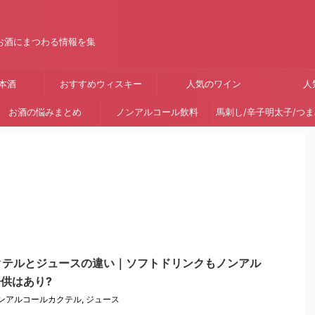
お酒にまつわる情報を集
本酒
おすすめウィスキー
人気のワイン
人
お酒の悩みまとめ
ノンアルコール飲料
馬刺し/辛子明太子/つ
クテルとジュースの違い｜ソフトドリンクもノンアル
子供はあり?
ンアルコールカクテル
,
ジュース