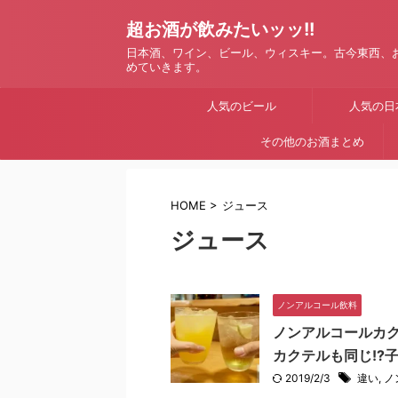
超お酒が飲みたいッッ!!
日本酒、ワイン、ビール、ウィスキー。古今東西、
めていきます。
人気のビール
人気の日
その他のお酒まとめ
HOME
>
ジュース
ジュース
ノンアルコール飲料
ノンアルコールカ
カクテルも同じ!?
2019/2/3
違い
,
ノ