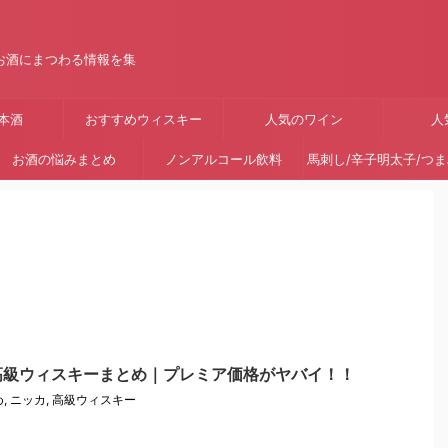
お酒にまつわる情報を集
本酒
おすすめウィスキー
人気のワイン
人
お酒の悩みまとめ
ノンアルコール飲料
馬刺し/辛子明太子/つ
高級ウィスキーまとめ｜プレミア価格がヤバイ！！
め
,
ニッカ
,
高級ウィスキー