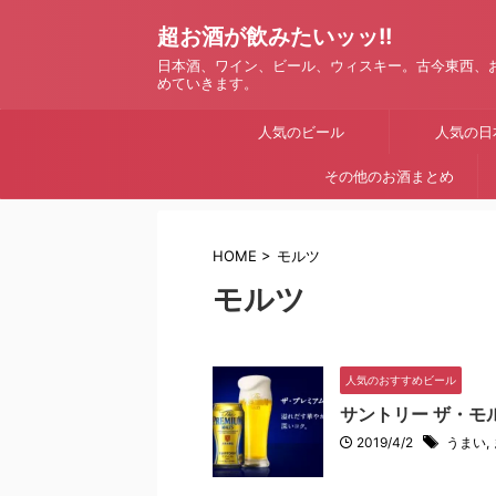
超お酒が飲みたいッッ!!
日本酒、ワイン、ビール、ウィスキー。古今東西、
めていきます。
人気のビール
人気の日
その他のお酒まとめ
HOME
>
モルツ
モルツ
人気のおすすめビール
サントリー ザ・モ
2019/4/2
うまい
,