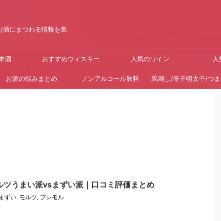
お酒にまつわる情報を集
本酒
おすすめウィスキー
人気のワイン
人
お酒の悩みまとめ
ノンアルコール飲料
馬刺し/辛子明太子/つ
ルツうまい派vsまずい派｜口コミ評価まとめ
まずい
,
モルツ
,
プレモル