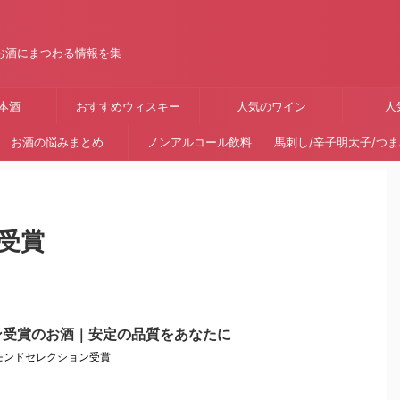
お酒にまつわる情報を集
本酒
おすすめウィスキー
人気のワイン
人
お酒の悩みまとめ
ノンアルコール飲料
馬刺し/辛子明太子/つ
受賞
ン受賞のお酒｜安定の品質をあなたに
モンドセレクション受賞