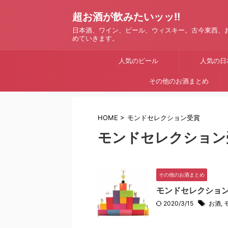
超お酒が飲みたいッッ!!
日本酒、ワイン、ビール、ウィスキー。古今東西、
めていきます。
人気のビール
人気の日
その他のお酒まとめ
HOME
>
モンドセレクション受賞
モンドセレクション
その他のお酒まとめ
モンドセレクショ
2020/3/15
お酒
,