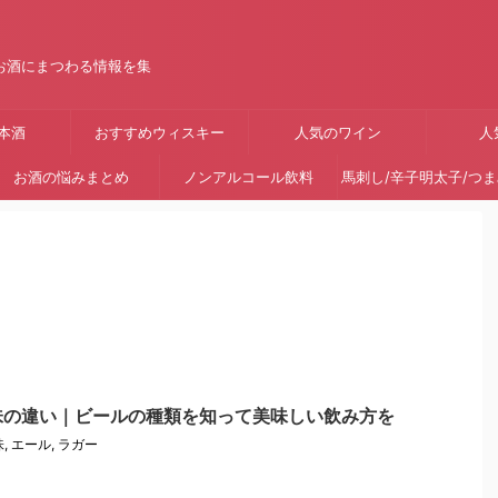
お酒にまつわる情報を集
本酒
おすすめウィスキー
人気のワイン
人
お酒の悩みまとめ
ノンアルコール飲料
馬刺し/辛子明太子/つ
味の違い｜ビールの種類を知って美味しい飲み方を
味
,
エール
,
ラガー