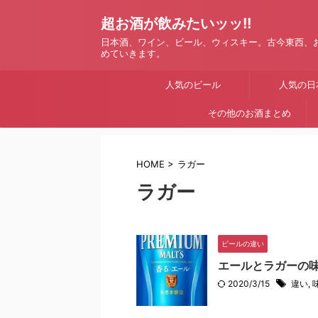
超お酒が飲みたいッッ!!
日本酒、ワイン、ビール、ウィスキー。古今東西、
めていきます。
人気のビール
人気の日
その他のお酒まとめ
HOME
>
ラガー
ラガー
ビールの違い
エールとラガーの
2020/3/15
違い
,