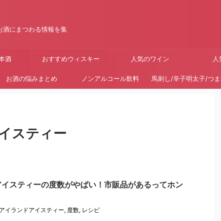
お酒にまつわる情報を集
本酒
おすすめウィスキー
人気のワイン
人
お酒の悩みまとめ
ノンアルコール飲料
馬刺し/辛子明太子/つ
イスティー
アイスティーの度数がやばい！市販品があるってホン
アイランドアイスティー
,
度数
,
レシピ