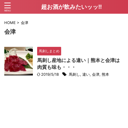
超お酒が飲みたいッッ!!
HOME
>
会津
会津
馬刺しまとめ
馬刺し産地による違い｜熊本と会津は
肉質も味も・・・
2019/5/18
馬刺し
,
違い
,
会津
,
熊本