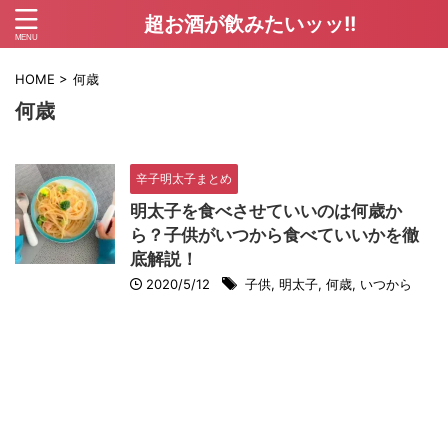
超お酒が飲みたいッッ!!
HOME
>
何歳
何歳
辛子明太子まとめ
明太子を食べさせていいのは何歳か
ら？子供がいつから食べていいかを徹
底解説！
2020/5/12
子供
,
明太子
,
何歳
,
いつから