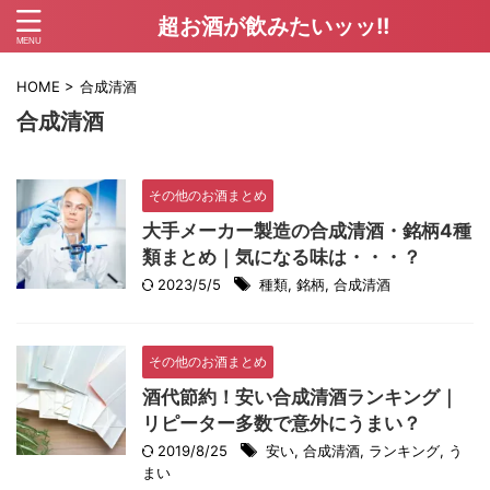
超お酒が飲みたいッッ!!
HOME
>
合成清酒
合成清酒
その他のお酒まとめ
大手メーカー製造の合成清酒・銘柄4種
類まとめ｜気になる味は・・・？
2023/5/5
種類
,
銘柄
,
合成清酒
その他のお酒まとめ
酒代節約！安い合成清酒ランキング｜
リピーター多数で意外にうまい？
2019/8/25
安い
,
合成清酒
,
ランキング
,
う
まい