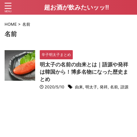
超お酒が飲みたいッッ!!
HOME
>
名前
名前
辛子明太子まとめ
明太子の名前の由来とは｜語源や発祥
は韓国から！博多名物になった歴史ま
とめ
2020/5/10
由来
,
明太子
,
発祥
,
名前
,
語源