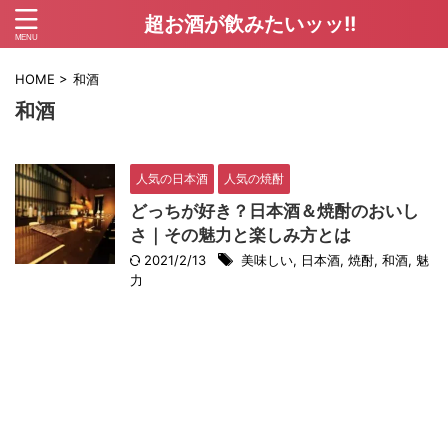
超お酒が飲みたいッッ!!
HOME
>
和酒
和酒
人気の日本酒
人気の焼酎
どっちが好き？日本酒＆焼酎のおいし
さ｜その魅力と楽しみ方とは
2021/2/13
美味しい
,
日本酒
,
焼酎
,
和酒
,
魅
力