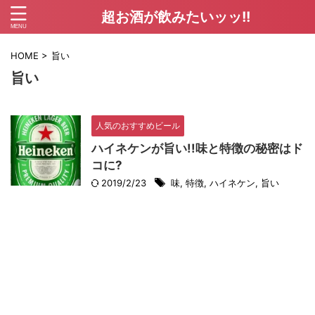
超お酒が飲みたいッッ!!
HOME
>
旨い
旨い
人気のおすすめビール
ハイネケンが旨い!!味と特徴の秘密はド
コに?
2019/2/23
味
,
特徴
,
ハイネケン
,
旨い