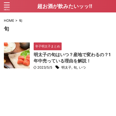
超お酒が飲みたいッッ!!
HOME
>
旬
旬
辛子明太子まとめ
明太子の旬はいつ？産地で変わるの？1
年中売っている理由を解説！
2023/5/5
明太子
,
旬
,
いつ