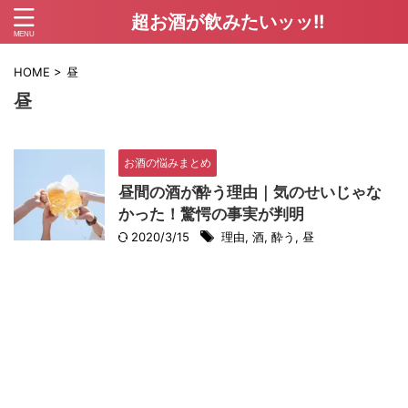
超お酒が飲みたいッッ!!
HOME
>
昼
昼
お酒の悩みまとめ
昼間の酒が酔う理由｜気のせいじゃな
かった！驚愕の事実が判明
2020/3/15
理由
,
酒
,
酔う
,
昼