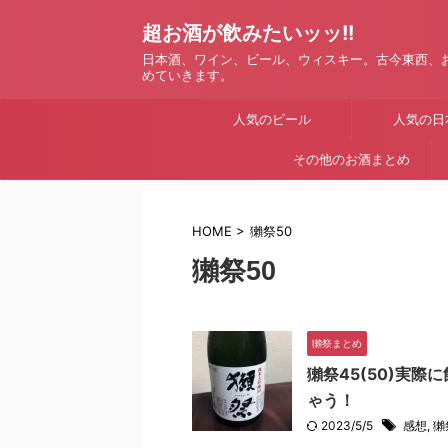
超お酒が飲みたいッッ!!
日本酒、ワイン、ビール、ウィスキー。古今東西、
めていきます。
人気のビール
人気の日
その他のお酒まとめ
HOME
>
獺祭50
獺祭50
獺祭まとめ
獺祭45(50)実
ゃう！
2023/5/5
感想
,
獺