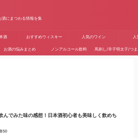
お酒にまつわる情報を集
本酒
おすすめウィスキー
人気のワイン
人
お酒の悩みまとめ
ノンアルコール飲料
馬刺し/辛子明太子/つ
際に飲んでみた味の感想！日本酒初心者も美味しく飲めち
祭50