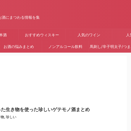
お酒にまつわる情報を集
本酒
おすすめウィスキー
人気のワイン
人
お酒の悩みまとめ
ノンアルコール飲料
馬刺し/辛子明太子/つ
った生き物を使った珍しいゲテモノ酒まとめ
き物
,
珍しい