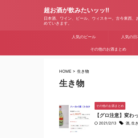
超お酒が飲みたいッッ!!
日本酒、ワイン、ビール、ウィスキー。古今東西、
めていきます。
人気のビール
人気の日
その他のお酒まとめ
HOME
>
生き物
生き物
その他のお酒まとめ
【グロ注意】変わ
2021/2/13
酒
,
生