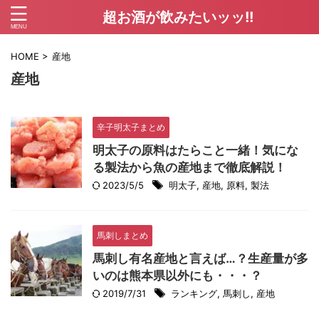
超お酒が飲みたいッッ!!
HOME
>
産地
産地
辛子明太子まとめ
明太子の原料はたらこと一緒！気にな
る製法から魚の産地まで徹底解説！
2023/5/5
明太子
,
産地
,
原料
,
製法
馬刺しまとめ
馬刺し有名産地と言えば…？生産量が多
いのは熊本県以外にも・・・？
2019/7/31
ランキング
,
馬刺し
,
産地