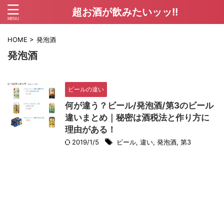
超お酒が飲みたいッッ!!
HOME
>
発泡酒
発泡酒
ビールの違い
何が違う？ビール/発泡酒/第3のビール
違いまとめ｜秘密は酒税法と作り方に
理由がある！
2019/1/5
ビール
,
違い
,
発泡酒
,
第3