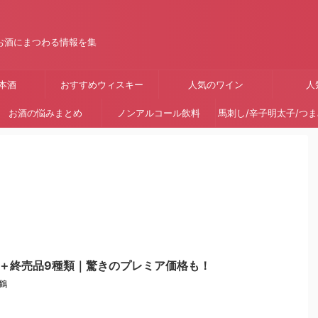
お酒にまつわる情報を集
本酒
おすすめウィスキー
人気のワイン
人
お酒の悩みまとめ
ノンアルコール飲料
馬刺し/辛子明太子/つ
＋終売品9種類｜驚きのプレミア価格も！
鶴