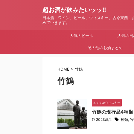
超お酒が飲みたいッッ!!
日本酒、ワイン、ビール、ウィスキー。古今東西、
めていきます。
人気のビール
人気の日
その他のお酒まとめ
HOME
>
竹鶴
竹鶴
おすすめウィスキー
竹鶴の現行品4種類
2023/5/4
種類
,
竹