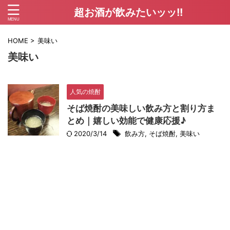
超お酒が飲みたいッッ!!
HOME
>
美味い
美味い
人気の焼酎
そば焼酎の美味しい飲み方と割り方ま
とめ｜嬉しい効能で健康応援♪
2020/3/14
飲み方
,
そば焼酎
,
美味い