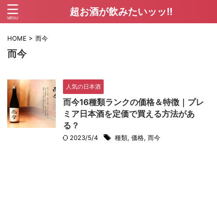
超お酒が飲みたいッッ!!
HOME
>
而今
而今
人気の日本酒
而今16種類ランクの価格＆特徴｜プレ
ミア日本酒を定価で買える方法があ
る？
2023/5/4
種類
,
価格
,
而今