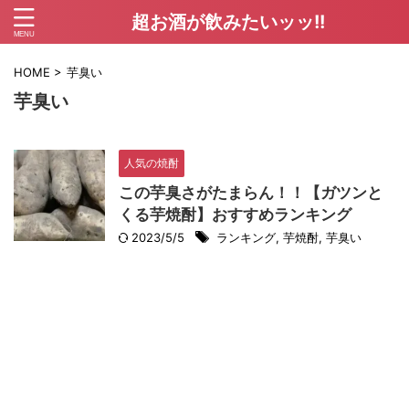
超お酒が飲みたいッッ!!
HOME
>
芋臭い
芋臭い
人気の焼酎
この芋臭さがたまらん！！【ガツンと
くる芋焼酎】おすすめランキング
2023/5/5
ランキング
,
芋焼酎
,
芋臭い