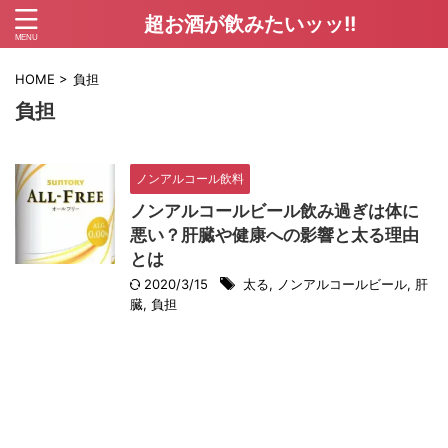
超お酒が飲みたいッッ!!
HOME
>
負担
負担
ノンアルコール飲料
ノンアルコールビール飲み過ぎは体に
悪い？肝臓や健康への影響と太る理由
とは
2020/3/15
太る
,
ノンアルコールビール
,
肝
臓
,
負担