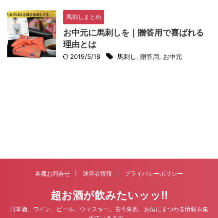
馬刺しまとめ
お中元に馬刺しを｜贈答用で喜ばれる
理由とは
2019/5/18
馬刺し
,
贈答用
,
お中元
各種お問合せ
運営者情報
プライバシーポリシー
超お酒が飲みたいッッ!!
日本酒、ワイン、ビール、ウィスキー。古今東西、お酒にまつわる情報を集
めていきます。