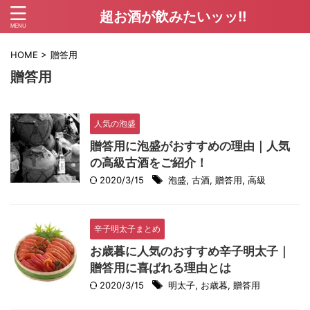
超お酒が飲みたいッッ!!
HOME
>
贈答用
贈答用
人気の泡盛
贈答用に泡盛がおすすめの理由｜人気
の高級古酒をご紹介！
2020/3/15
泡盛
,
古酒
,
贈答用
,
高級
辛子明太子まとめ
お歳暮に人気のおすすめ辛子明太子｜
贈答用に喜ばれる理由とは
2020/3/15
明太子
,
お歳暮
,
贈答用