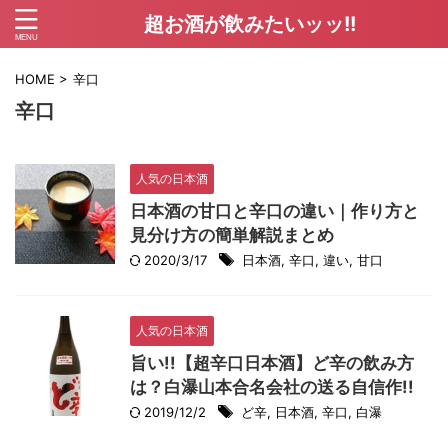
超お酒が飲みたいッッ!!
HOME
>
辛口
辛口
人気の日本酒
日本酒の甘口と辛口の違い｜作り方と
見分け方の簡単解説まとめ
2020/3/17
日本酒
,
辛口
,
違い
,
甘口
人気の日本酒
旨い!!【超辛口日本酒】ど辛の飲み方
は？白瀑山本合名会社の送る自信作!!
2019/12/2
ど辛
,
日本酒
,
辛口
,
白瀑