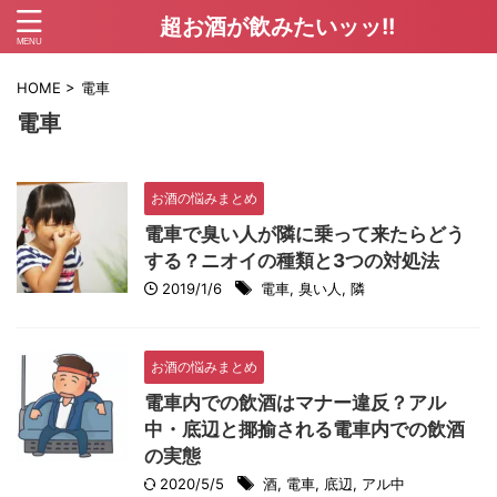
超お酒が飲みたいッッ!!
HOME
>
電車
電車
お酒の悩みまとめ
電車で臭い人が隣に乗って来たらどう
する？ニオイの種類と3つの対処法
2019/1/6
電車
,
臭い人
,
隣
お酒の悩みまとめ
電車内での飲酒はマナー違反？アル
中・底辺と揶揄される電車内での飲酒
の実態
2020/5/5
酒
,
電車
,
底辺
,
アル中