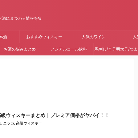
お酒にまつわる情報を集
本酒
おすすめウィスキー
人気のワイン
人
お酒の悩みまとめ
ノンアルコール飲料
馬刺し/辛子明太子/つ
高級ウィスキーまとめ｜プレミア価格がヤバイ！！
め
,
ニッカ
,
高級ウィスキー