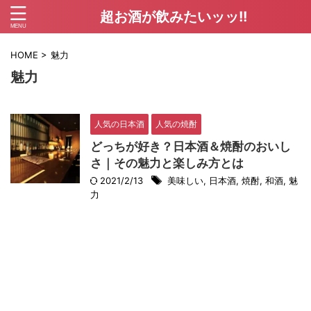
超お酒が飲みたいッッ!!
HOME
>
魅力
魅力
人気の日本酒
人気の焼酎
どっちが好き？日本酒＆焼酎のおいし
さ｜その魅力と楽しみ方とは
2021/2/13
美味しい
,
日本酒
,
焼酎
,
和酒
,
魅
力