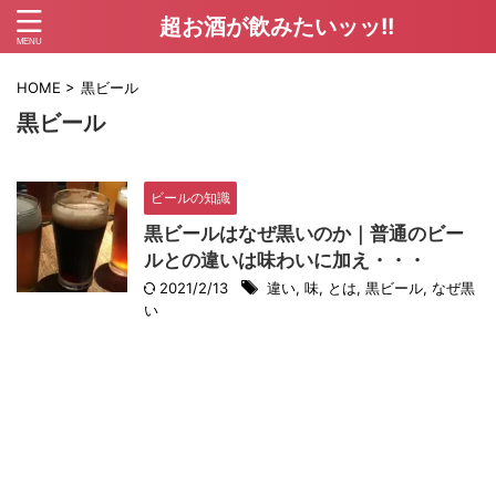
超お酒が飲みたいッッ!!
HOME
>
黒ビール
黒ビール
ビールの知識
黒ビールはなぜ黒いのか｜普通のビー
ルとの違いは味わいに加え・・・
2021/2/13
違い
,
味
,
とは
,
黒ビール
,
なぜ黒
い