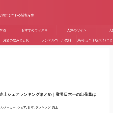
お酒にまつわる情報を集
本酒
おすすめウィスキー
人気のワイン
人
お酒の悩みまとめ
ノンアルコール飲料
馬刺し/辛子明太子/つ
ー売上シェアランキングまとめ｜業界日本一の出荷量は
ールメーカー
,
シェア
,
日本
,
ランキング
,
売上