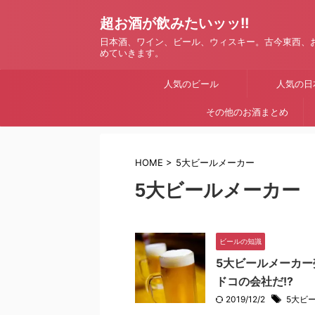
超お酒が飲みたいッッ!!
日本酒、ワイン、ビール、ウィスキー。古今東西、
めていきます。
人気のビール
人気の日
その他のお酒まとめ
HOME
>
5大ビールメーカー
5大ビールメーカー
ビールの知識
5大ビールメーカ
ドコの会社だ!?
2019/12/2
5大ビ