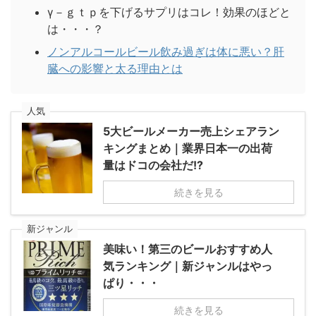
γ－ｇｔｐを下げるサプリはコレ！効果のほどと
は・・・？
ノンアルコールビール飲み過ぎは体に悪い？肝
臓への影響と太る理由とは
人気
5大ビールメーカー売上シェアラン
キングまとめ｜業界日本一の出荷
量はドコの会社だ!?
続きを見る
新ジャンル
美味い！第三のビールおすすめ人
気ランキング｜新ジャンルはやっ
ぱり・・・
続きを見る