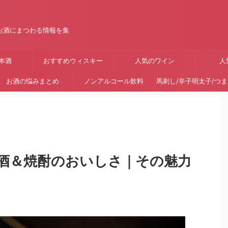
お酒にまつわる情報を集
本酒
おすすめウィスキー
人気のワイン
人
お酒の悩みまとめ
ノンアルコール飲料
馬刺し/辛子明太子/つ
酒＆焼酎のおいしさ｜その魅力