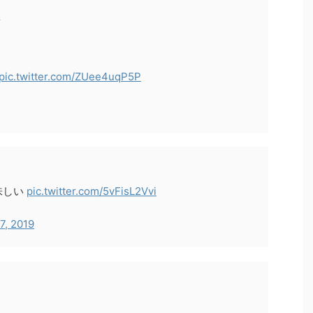
✨
pic.twitter.com/ZUee4uqP5P
味しい
pic.twitter.com/5vFisL2Vvi
27, 2019