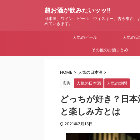
超お酒が飲みたいッッ!!
日本酒、ワイン、ビール、ウィスキー。古今東西、
めていきます。
人気のビール
人気の日
その他のお酒まとめ
HOME
>
人気の日本酒
>
広告
人気の日本酒
人気の焼酎
どっちが好き？日本
と楽しみ方とは
2021年2月13日