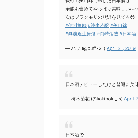
長野の美山錦で醸した日本酒は
余韻も含めてやっぱり美味しい🍶
次はブラタモリの熊野を見てる😊
#信州亀齢
#純米吟醸
#美山錦
#無濾過生原酒
#岡崎酒造
#日本酒
— バフ (@buff721)
April 21, 2019
日本酒デビューしたけど普通に美
— 柿木菊花 (@kakinoki_is)
April 
日本酒で