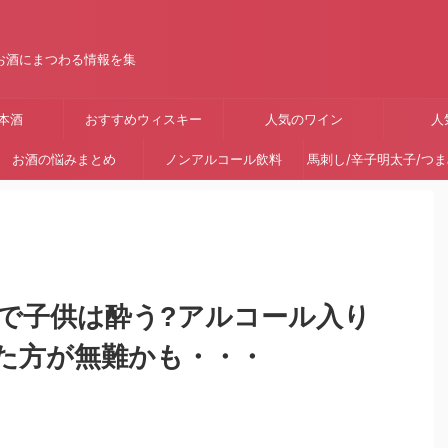
お酒にまつわる情報を集
本酒
おすすめウィスキー
人気のワイン
人
お酒の悩みまとめ
ノンアルコール飲料
馬刺し/辛子明太子/つ
で子供は酔う?アルコール入り
た方が無難かも・・・