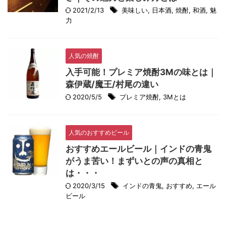
2021/2/13
美味しい
,
日本酒
,
焼酎
,
和酒
,
魅
力
人気の焼酎
入手可能！プレミア焼酎3Mの味とは｜
森伊蔵/魔王/村尾の違い
2020/5/5
プレミア焼酎
,
3Mとは
人気のおすすめビール
おすすめエールビール｜インドの青鬼
がうま苦い！まずいとの声の真相と
は・・・
2020/3/15
インドの青鬼
,
おすすめ
,
エール
ビール