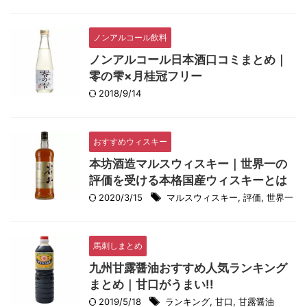
ノンアルコール飲料
ノンアルコール日本酒口コミまとめ｜
零の雫×月桂冠フリー
2018/9/14
おすすめウィスキー
本坊酒造マルスウィスキー｜世界一の
評価を受ける本格国産ウィスキーとは
2020/3/15
マルスウィスキー
,
評価
,
世界一
馬刺しまとめ
九州甘露醤油おすすめ人気ランキング
まとめ｜甘口がうまい!!
2019/5/18
ランキング
,
甘口
,
甘露醤油