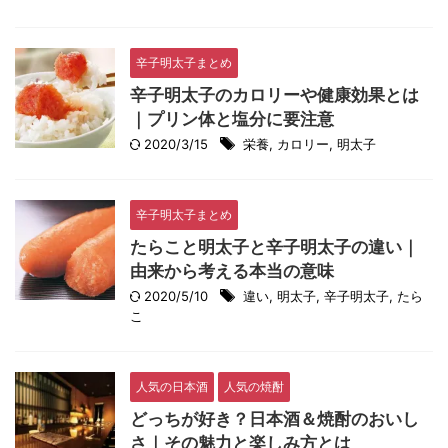
辛子明太子まとめ
辛子明太子のカロリーや健康効果とは
｜プリン体と塩分に要注意
2020/3/15
栄養
,
カロリー
,
明太子
辛子明太子まとめ
たらこと明太子と辛子明太子の違い｜
由来から考える本当の意味
2020/5/10
違い
,
明太子
,
辛子明太子
,
たら
こ
人気の日本酒
人気の焼酎
どっちが好き？日本酒＆焼酎のおいし
さ｜その魅力と楽しみ方とは