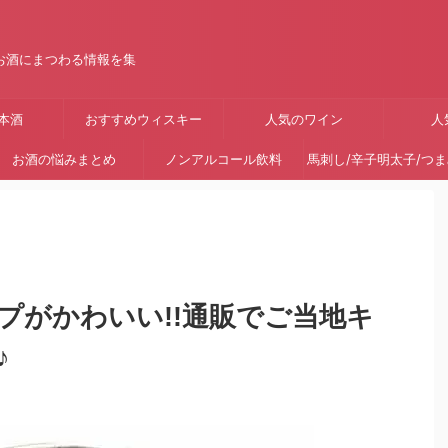
お酒にまつわる情報を集
本酒
おすすめウィスキー
人気のワイン
人
お酒の悩みまとめ
ノンアルコール飲料
馬刺し/辛子明太子/つ
プがかわいい!!通販でご当地キ
♪