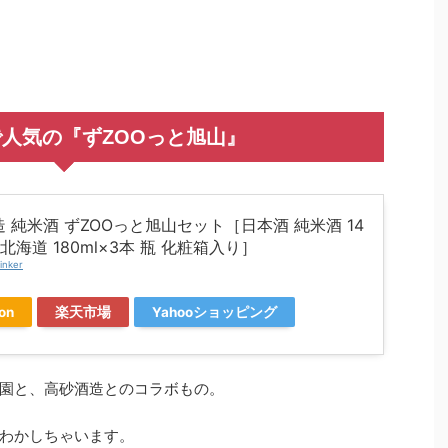
人気の『ずZOOっと旭山』
 純米酒 ずZOOっと旭山セット［日本酒 純米酒 14
 北海道 180ml×3本 瓶 化粧箱入り］
inker
on
楽天市場
Yahooショッピング
園と、高砂酒造とのコラボもの。
わかしちゃいます。