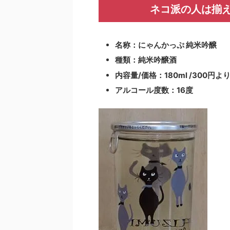
ネコ派の人は揃
名称：にゃんかっぷ 純米吟醸
種類：純米吟醸酒
内容量/価格：180ml /300円よ
アルコール度数：16度