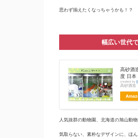
思わず揃えたくなっちゃうかも！？
幅広い世代で
高砂酒造
度 日本
created by
R
高砂酒造
Amaz
人気抜群の動物園、北海道の旭山動物
気取らない、素朴なデザインに、ほん